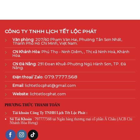
CÔNG TY TNHH LỊCH TẾT LỘC PHÁT
Văn phòng
: 207/60 Phạm Văn Hai, Phường Tân Sơn Nhất,
Thành Phố Hồ Chí Minh, Việt Nam.
CN Khánh Hòa
: Phú Thọ - Ninh Diêm, , Thị xã Ninh Hoà, Khánh
Hòa.
CN Đà Nẵng
: 291 Đoan Khuê-Phường Ngũ Hành Sơn, TP. Đà
Nẵng.
079.7777.568
Điện thoại/ Zalo
:
Email
: lichtetlocphat@gmail.com
Website
: lichtetlocphat.com
PHƯƠNG THỨC THANH TOÁN
Tài khoản Công Ty TNHH Lịch Tết Lộc Phát :
Số Tài Khoản
: 797777568 tại Ngân hàng thương mại cổ phần Á Châu (ACB Chi
Nhánh Hòa Hưng)