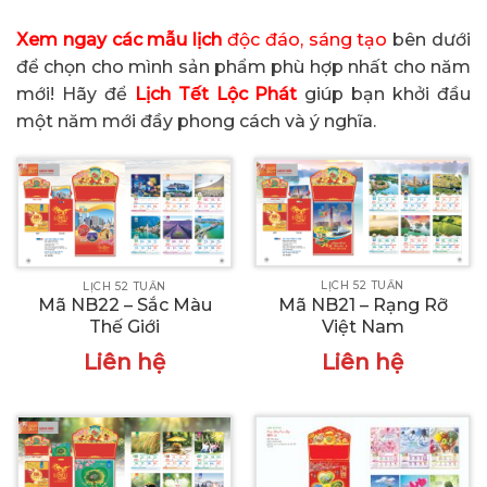
Xem ngay các m
ẫu lịch
độc đáo, sáng tạo
bên dưới
để chọn cho mình sản phẩm phù hợp nhất cho năm
mới! Hãy để
Lịch Tết Lộc Phát
giúp bạn khởi đầu
một năm mới đầy phong cách và ý nghĩa.
LỊCH 52 TUẦN
LỊCH 52 TUẦN
Mã NB21 – Rạng Rỡ
Mã NB22 – Sắc Màu
Việt Nam
Thế Giới
Liên hệ
Liên hệ