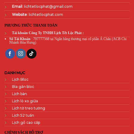
Email
: lichtetlocphat@gmail.com
Website
: lichtetlocphat.com
PHƯƠNG THỨC THANH TOÁN
Tài khoản Công Ty TNHH Lịch Tết Lộc Phát :
Số Tài Khoản
: 797777568 tại Ngân hàng thương mại cổ phần Á Châu (ACB Chi
Nhánh Hòa Hưng)
DANH MỤC
Lịch Bloc
Bìa gắn bloc
Lịch bàn
Lịch lò xo giữa
Lịch tờ treo tường
Lịch 52 tuần
Lịch gỗ cao cấp
CHÍNH SÁCH HỖ TRỢ