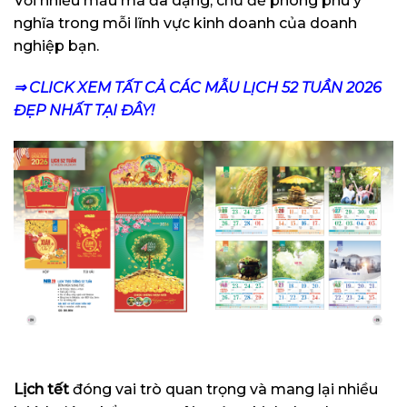
Với nhiều mẫu mã đa dạng, chủ đề phong phú ý
nghĩa trong mỗi lĩnh vực kinh doanh của doanh
nghiệp bạn.
⇒ CLICK XEM TẤT CẢ CÁC MẪU LỊCH 52 TUẦN 2026
ĐẸP NHẤT TẠI ĐÂY!
Lịch tết
đóng vai trò quan trọng và mang lại nhiều