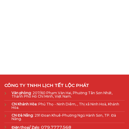
CÔNG TY TNHH LỊCH TẾT LỘC PHÁT
Văn phòng
: 207/60 Phạm Văn Hai, Phường Tân Sơn Nhất,
Thành Phố Hồ Chí Minh, Việt Nam.
CN Khánh Hòa
: Phú Thọ - Ninh Diêm, , Thị xã Ninh Hoà, Khánh
Hòa.
CN Đà Nẵng
: 291 Đoan Khuê-Phường Ngũ Hành Sơn, TP. Đà
Nẵng.
079.7777.568
Điện thoại/ Zalo
: