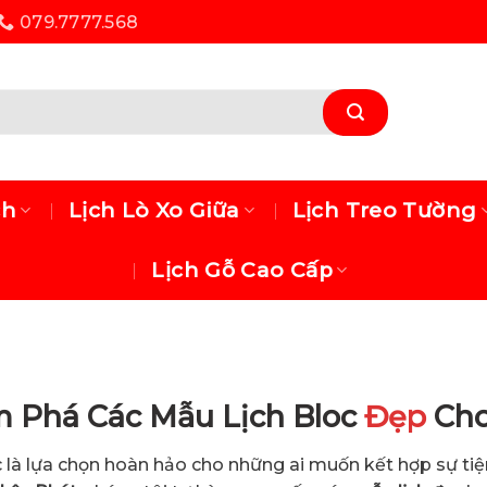
079.7777.568
ch
Lịch Lò Xo Giữa
Lịch Treo Tường
Lịch Gỗ Cao Cấp
 Phá Các Mẫu Lịch Bloc
Đẹp
Cho
c là lựa chọn hoàn hảo cho những ai muốn kết hợp sự tiệ