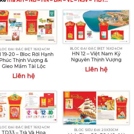
 kế
mã AH – NB – HN – BM – VL – NSV – HBT…
BLOC ĐẠI ĐẶC BIỆT 16X24CM
LOC ĐẠI ĐẶC BIỆT 16X24CM
HN 12 – Việt Nam Kỷ
 19-20 – Bloc Rời Hạnh
Nguyên Thịnh Vượng
Phúc Thịnh Vượng &
Gieo Mầm Tài Lộc
Liên hệ
Liên hệ
LOC ĐẠI ĐẶC BIỆT 16X24CM
BLOC SIÊU ĐẠI 20X30CM
TD33 – Trà Và Hoa