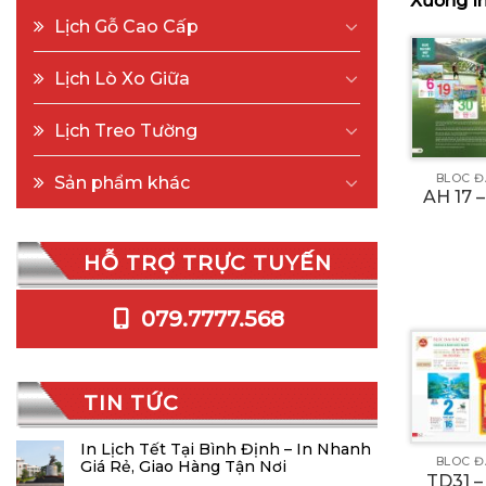
Xưởng In
Lịch Gỗ Cao Cấp
Lịch Lò Xo Giữa
Lịch Treo Tường
BLOC Đ
Sản phẩm khác
AH 17 
HỖ TRỢ TRỰC TUYẾN
079.7777.568
TIN TỨC
In Lịch Tết Tại Bình Định – In Nhanh
BLOC Đ
Giá Rẻ, Giao Hàng Tận Nơi
TD31 –