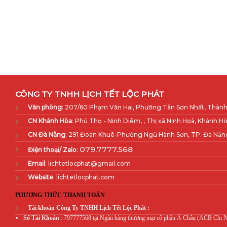
CÔNG TY TNHH LỊCH TẾT LỘC PHÁT
Văn phòng
: 207/60 Phạm Văn Hai, Phường Tân Sơn Nhất, Thành
CN Khánh Hòa
: Phú Thọ - Ninh Diêm, , Thị xã Ninh Hoà, Khánh Hò
CN Đà Nẵng
: 291 Đoan Khuê-Phường Ngũ Hành Sơn, TP. Đà Nẵn
079.7777.568
Điện thoại/ Zalo
:
Email
: lichtetlocphat@gmail.com
Website
: lichtetlocphat.com
PHƯƠNG THỨC THANH TOÁN
Tài khoản Công Ty TNHH Lịch Tết Lộc Phát :
Số Tài Khoản
: 797777568 tại Ngân hàng thương mại cổ phần Á Châu (ACB Chi