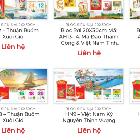
 SIÊU ĐẠI 20X30CM
BLOC SIÊU ĐẠI 20X30CM
2 – Thuận Buồm
Bloc Rời 20X30cm Mã:
B
Xuôi Gió
AH13-14: Mã Đáo Thành
Công & Việt Nam Tinh
Liên hệ
Hoa Sáng Ngời
Liên hệ
 SIÊU ĐẠI 20X30CM
BLOC SIÊU ĐẠI 20X30CM
8 – Thuận Buồm
HN9 – Việt Nam Kỷ
Xuôi Gió
Nguyên Thịnh Vượng
Liên hệ
Liên hệ