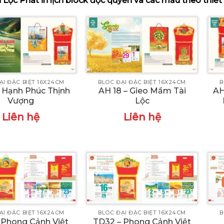
 Lộc Phát in lịch block độc quyền và các mẫu theo thiết
ẠI ĐẶC BIỆT 16X24CM
BLOC ĐẠI ĐẶC BIỆT 16X24CM
B
– Hạnh Phúc Thịnh
AH 18 – Gieo Mầm Tài
AH
Vượng
Lộc
Liên hệ
Liên hệ
ẠI ĐẶC BIỆT 16X24CM
BLOC ĐẠI ĐẶC BIỆT 16X24CM
B
 Phong Cảnh Việt
TD32 – Phong Cảnh Việt