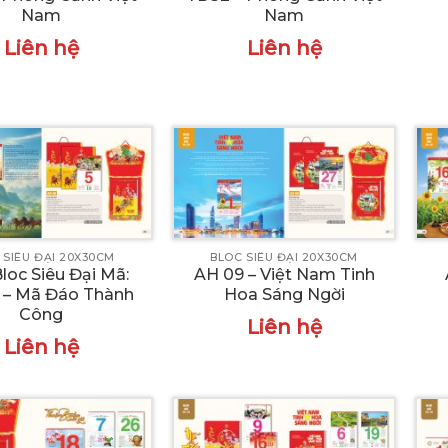
Nam
Nam
Liên hệ
Liên hệ
 SIÊU ĐẠI 20X30CM
BLOC SIÊU ĐẠI 20X30CM
Bloc Siêu Đại Mã:
AH 09 – Việt Nam Tinh
 – Mã Đáo Thành
Hoa Sáng Ngời
Công
Liên hệ
Liên hệ