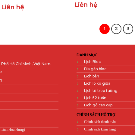
Liên hệ
Liên hệ
1
2
3
DANH MỤC
Lịch Bloc
 Phố Hồ Chí Minh, Việt Nam.
Bìa gắn bloc
a.
Lịch bàn
g.
Lịch lò xo giữa
Lịch tờ treo tường
Lịch 52 tuần
Lịch gỗ cao cấp
CHÍNH SÁCH HỖ TRỢ
Chính sách thanh toán
Chính sách kiểm hàng
 Nhánh Hòa Hưng)