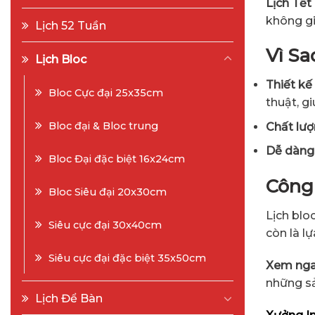
Lịch Tết
không gi
Lịch 52 Tuần
Vì Sa
Lịch Bloc
Thiết kế
Bloc Cực đại 25x35cm
thuật, g
Bloc đại & Bloc trung
Chất lượ
Dễ dàng
Bloc Đại đặc biệt 16x24cm
Công
Bloc Siêu đại 20x30cm
Lịch blo
Siêu cực đại 30x40cm
còn là l
Siêu cực đại đặc biệt 35x50cm
Xem nga
những sả
Lịch Để Bàn