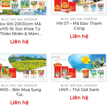
BLOC SIÊU ĐẠI 20X30CM
BLOC SIÊU ĐẠI 20X30CM
HN 07 – Mã Đáo Thành
loc Rời 20X30cm Mã:
Công
AH15-16: Sức Khỏe Từ
Thiên Nhiên & Mầm
Liên hệ
Xanh Cho Cuộc Sống
Liên hệ
BLOC SIÊU ĐẠI 20X30CM
BLOC SIÊU ĐẠI 20X30CM
HN10 – Bốn Mùa Sung
HN11 – Thế Giới Xanh
Túc
Liên hệ
Liên hệ