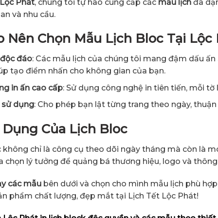
 Lộc Phát
, chúng tôi tự hào cung cấp các
mẫu lịch
đa dạn
an và nhu cầu.
o Nên Chọn Mẫu Lịch Bloc Tại Lộc
 độc đáo
: Các mẫu lịch của chúng tôi mang đậm dấu ấn 
iúp tạo điểm nhấn cho không gian của bạn.
ng in ấn cao cấp
: Sử dụng công nghệ in tiên tiến, mỗi tờ 
 sử dụng
: Cho phép bạn lật từng trang theo ngày, thuận t
 Dụng Của Lịch Bloc
c không chỉ là công cụ theo dõi ngày tháng mà còn là món
ựa chọn lý tưởng để quảng bá thương hiệu, logo và thôn
y các mẫu
bên dưới và chọn cho mình mẫu lịch phù hợp 
n phẩm chất lượng, đẹp mắt tại Lịch Tết Lộc Phát!