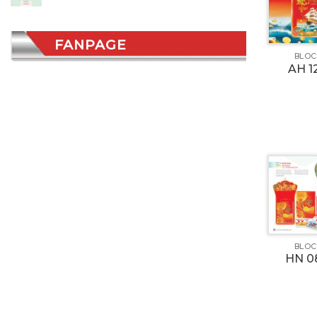
FANPAGE
BLOC
AH 1
BLOC
HN 0