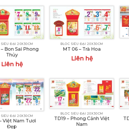
 SIÊU ĐẠI 20X30CM
BLOC SIÊU ĐẠI 20X30CM
 – Bon Sai Phong
MT 06 – Trà Hoa
Thủy
Liên hệ
Liên hệ
BLOC SIÊU ĐẠI 20X30CM
 SIÊU ĐẠI 20X30CM
TD19 – Phong Cảnh Việt
TD
– Việt Nam Tươi
Nam
Đẹp