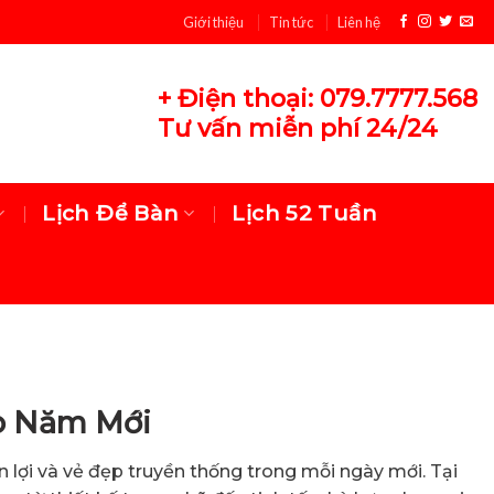
Giới thiệu
Tin tức
Liên hệ
+ Điện thoại: 079.7777.568
Tư vấn miễn phí 24/24
Lịch Để Bàn
Lịch 52 Tuần
 Năm Mới
n lợi và vẻ đẹp truyền thống trong mỗi ngày mới. Tại