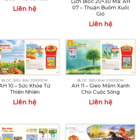
Lịch Bloc 20×30 Mã: AH
07 – Thuận Buồm Xuôi
Liên hệ
Gió
Liên hệ
BLOC SIÊU ĐẠI 20X30CM
BLOC SIÊU ĐẠI 20X30CM
AH 10 – Sức Khỏe Từ
AH 11 – Gieo Mầm Xanh
Thiên Nhiên
Cho Cuộc Sống
Liên hệ
Liên hệ