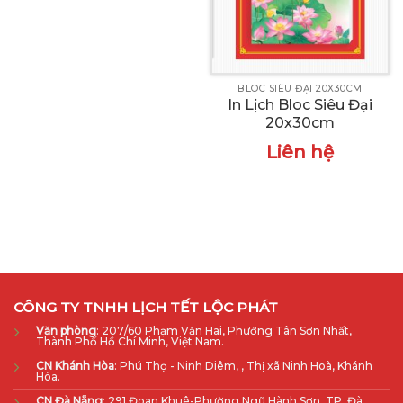
BLOC SIÊU ĐẠI 20X30CM
In Lịch Bloc Siêu Đại
20x30cm
Liên hệ
CÔNG TY TNHH LỊCH TẾT LỘC PHÁT
Văn phòng
: 207/60 Phạm Văn Hai, Phường Tân Sơn Nhất,
Thành Phố Hồ Chí Minh, Việt Nam.
CN Khánh Hòa
: Phú Thọ - Ninh Diêm, , Thị xã Ninh Hoà, Khánh
Hòa.
CN Đà Nẵng
: 291 Đoan Khuê-Phường Ngũ Hành Sơn, TP. Đà