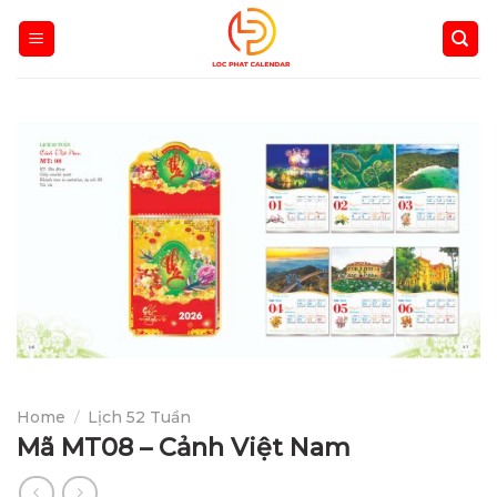
Skip
to
content
Home
/
Lịch 52 Tuần
Mã MT08 – Cảnh Việt Nam