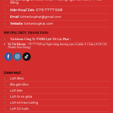
Nẵng.
079.7777.568
Điện thoại/ Zalo
:
Email
: lichtetlocphat@gmail.com
Website
: lichtetlocphat.com
PHƯƠNG THỨC THANH TOÁN
Tài khoản Công Ty TNHH Lịch Tết Lộc Phát :
Số Tài Khoản
: 797777568 tại Ngân hàng thương mại cổ phần Á Châu (ACB Chi
Nhánh Hòa Hưng)
DANH MỤC
Lịch Bloc
Bìa gắn bloc
Lịch bàn
Lịch lò xo giữa
Lịch tờ treo tường
Lịch 52 tuần