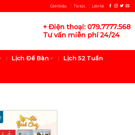
Giới thiệu
Tin tức
Liên hệ
+ Điện thoại: 079.7777.568
Tư vấn miễn phí 24/24
Lịch Để Bàn
Lịch 52 Tuần