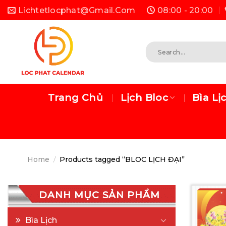
Skip
Lichtetlocphat@gmail.com
08:00 - 20:00
to
content
Search
for:
Trang Chủ
Lịch Bloc
Bìa Lị
Home
/
Products tagged “BLOC LỊCH ĐẠI”
DANH MỤC SẢN PHẨM
Bìa Lịch