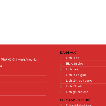
DANH MỤC
Lịch Bloc
 Phố Hồ Chí Minh, Việt Nam.
Bìa gắn bloc
a.
Lịch bàn
g.
Lịch lò xo giữa
Lịch tờ treo tường
Lịch 52 tuần
Lịch gỗ cao cấp
CHÍNH SÁCH HỖ TRỢ
Chính sách thanh toán