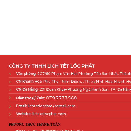
CÔNG TY TNHH LỊCH TẾT LỘC PHÁT
Văn phòng
: 207/60 Phạm Văn Hai, Phường Tân Sơn Nhất, Thành
CN Khánh Hòa
: Phú Thọ - Ninh Diêm, , Thị xã Ninh Hoà, Khánh Hò
CN Đà Nẵng
: 291 Đoan Khuê-Phường Ngũ Hành Sơn, TP. Đà Nẵn
079.7777.568
Điện thoại/ Zalo
:
Email
: lichtetlocphat@gmail.com
Website
: lichtetlocphat.com
PHƯƠNG THỨC THANH TOÁN