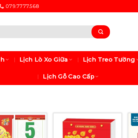
079.7777.568
ch
Lịch Lò Xo Giữa
Lịch Treo Tường
Lịch Gỗ Cao Cấp