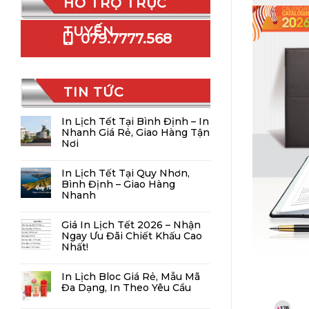
HỖ TRỢ TRỰC
TUYẾN
079.7777.568
TIN TỨC
In Lịch Tết Tại Bình Định – In
Nhanh Giá Rẻ, Giao Hàng Tận
Nơi
In Lịch Tết Tại Quy Nhơn,
Bình Định – Giao Hàng
Nhanh
Giá In Lịch Tết 2026 – Nhận
Ngay Ưu Đãi Chiết Khấu Cao
Nhất!
In Lịch Bloc Giá Rẻ, Mẫu Mã
Đa Dạng, In Theo Yêu Cầu