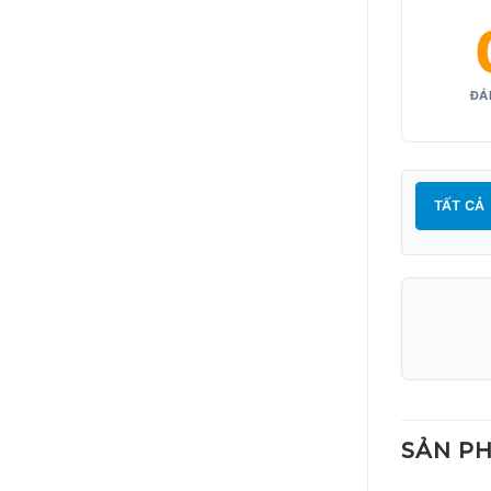
ĐÁ
TẤT CẢ
SẢN P