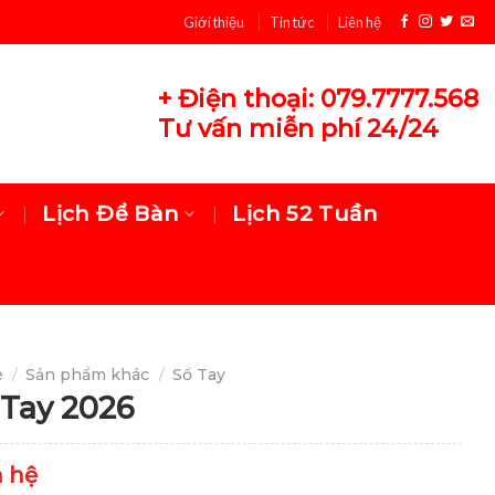
Giới thiệu
Tin tức
Liên hệ
+ Điện thoại: 079.7777.568
Tư vấn miễn phí 24/24
Lịch Để Bàn
Lịch 52 Tuần
e
/
Sản phẩm khác
/
Sổ Tay
 Tay 2026
n hệ