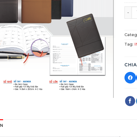
Sổ Ta
Categ
Tag:
I
CHIA
ON