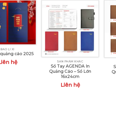
BAO LÌ XÌ
ì quảng cáo 2025
Liên hệ
SẢN PHẨM KHÁC
Sổ Tay AGENDA In
S
Quảng Cáo – Sổ Lớn
Q
16x24cm
Liên hệ