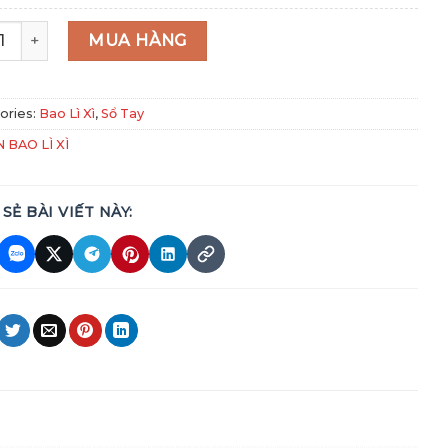
y 2026 quantity
MUA HÀNG
ories:
Bao Lì Xì
,
Sổ Tay
N BAO LÌ XÌ
 SẺ BÀI VIẾT NÀY: