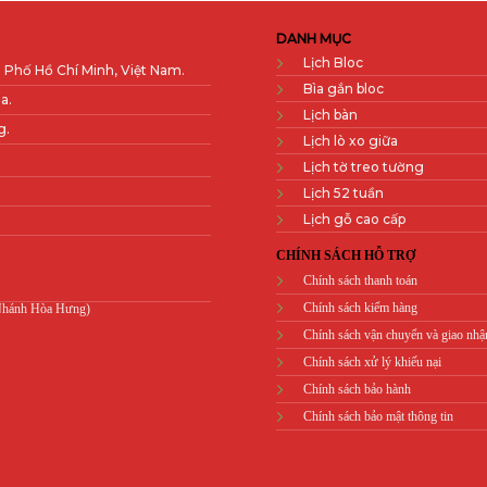
DANH MỤC
Lịch Bloc
 Phố Hồ Chí Minh, Việt Nam.
Bìa gắn bloc
a.
Lịch bàn
g.
Lịch lò xo giữa
Lịch tờ treo tường
Lịch 52 tuần
Lịch gỗ cao cấp
CHÍNH SÁCH HỖ TRỢ
Chính sách thanh toán
Chính sách kiểm hàng
 Nhánh Hòa Hưng)
Chính sách vận chuyển và giao nhậ
Chính sách xử lý khiếu nại
Chính sách bảo hành
Chính sách bảo mật thông tin