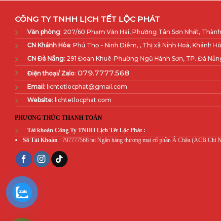
CÔNG TY TNHH LỊCH TẾT LỘC PHÁT
Văn phòng
: 207/60 Phạm Văn Hai, Phường Tân Sơn Nhất, Thành
CN Khánh Hòa
: Phú Thọ - Ninh Diêm, , Thị xã Ninh Hoà, Khánh Hò
CN Đà Nẵng
: 291 Đoan Khuê-Phường Ngũ Hành Sơn, TP. Đà Nẵn
079.7777.568
Điện thoại/ Zalo
:
Email
: lichtetlocphat@gmail.com
Website
: lichtetlocphat.com
PHƯƠNG THỨC THANH TOÁN
Tài khoản Công Ty TNHH Lịch Tết Lộc Phát :
Số Tài Khoản
: 797777568 tại Ngân hàng thương mại cổ phần Á Châu (ACB Chi