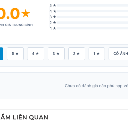
5 ★
0.0
★
4 ★
3 ★
2 ★
NH GIÁ TRUNG BÌNH
1 ★
5 ★
4 ★
3 ★
2 ★
1 ★
CÓ ẢN
Chưa có đánh giá nào phù hợp với
HẨM LIÊN QUAN