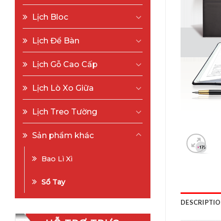
Lịch Bloc
Lịch Để Bàn
Lịch Gỗ Cao Cấp
Lịch Lò Xo Giữa
Lịch Treo Tường
Sản phẩm khác
Bao Lì Xì
Sổ Tay
DESCRIPTI