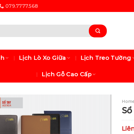
079.7777.568
ch
Lịch Lò Xo Giữa
Lịch Treo Tường
Lịch Gỗ Cao Cấp
Hom
Sổ
Liê