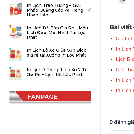
In Lịch Treo Tường – Giải
Pháp Quảng Cáo Và Trang Trí
Hoàn Hảo
Bài viế
In Lịch Để Bàn Giá Rẻ – Mẫu
Lịch Đẹp, Mới Nhất Tại Lộc
Phát
Giá In 
In Lịch
In Lịch Lò Xo Giữa Gắn Bloc
giá rẻ tại Xưởng in Lộc Phát
Lịch Bl
Giới th
In Lịch 7 Tờ, Lịch Lò Xo 7 Tờ
Giá Rẻ – Lịch tết Lộc Phát
In Lịch
In Lịch
FANPAGE
0 đánh gi