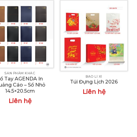
SẢN PHẨM KHÁC
BAO LÌ XÌ
ổ Tay AGENDA In
Túi Đựng Lịch 2026
uảng Cáo – Sổ Nhỏ
14.5×20.5cm
Liên hệ
Liên hệ