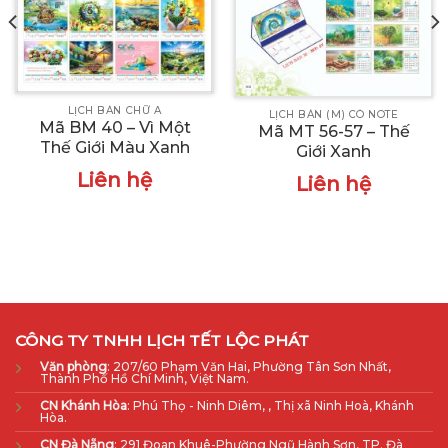
LỊCH BÀN CHỮ A
LỊCH BÀN (M) CÓ NOTE
Mã BM 40 – Vì Một
Mã MT 56-57 – Thế
Thế Giới Màu Xanh
Giới Xanh
Liên hệ
Liên hệ
CÔNG TY TNHH LỊCH TẾT LỘC PHÁT
Văn phòng
: 207/60 Phạm Văn Hai, Phường Tân Sơn Nhất,
Thành Phố Hồ Chí Minh, Việt Nam.
CN Khánh Hòa
: Phú Thọ - Ninh Diêm, , Thị xã Ninh Hoà, Khánh
Hòa.
CN Đà Nẵng
: 291 Đoan Khuê-Phường Ngũ Hành Sơn, TP. Đà