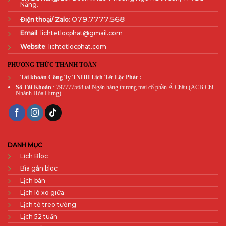
Nẵng.
079.7777.568
Điện thoại/ Zalo
:
Email
: lichtetlocphat@gmail.com
Website
: lichtetlocphat.com
PHƯƠNG THỨC THANH TOÁN
Tài khoản Công Ty TNHH Lịch Tết Lộc Phát :
Số Tài Khoản
: 797777568 tại Ngân hàng thương mại cổ phần Á Châu (ACB Chi
Nhánh Hòa Hưng)
DANH MỤC
Lịch Bloc
Bìa gắn bloc
Lịch bàn
Lịch lò xo giữa
Lịch tờ treo tường
Lịch 52 tuần