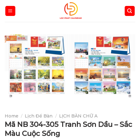
Skip
to
content
Home
/
Lịch Để Bàn
/
LỊCH BÀN CHỮ A
Mã NB 304-305 Tranh Sơn Dầu – Sắc
Màu Cuộc Sống