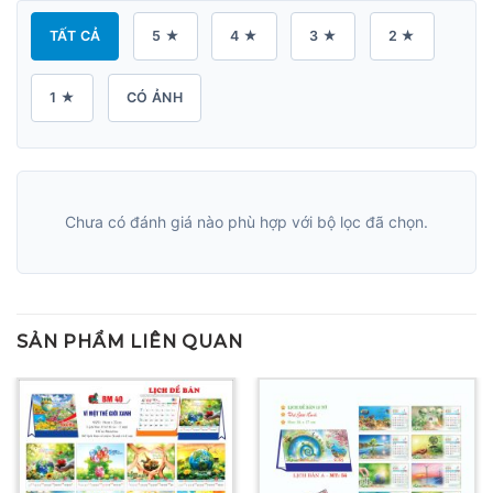
TẤT CẢ
5 ★
4 ★
3 ★
2 ★
1 ★
CÓ ẢNH
Chưa có đánh giá nào phù hợp với bộ lọc đã chọn.
SẢN PHẨM LIÊN QUAN