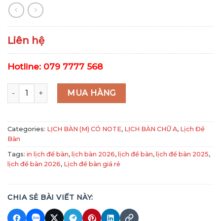
Liên hệ
Hotline: 079 7777 568
Mã NB 304-305 Tranh Sơn Dầu - Sắc Màu Cuộc Sống quant
MUA HÀNG
Categories:
LỊCH BÀN (M) CÓ NOTE
,
LỊCH BÀN CHỮ A
,
Lịch Để
Bàn
Tags:
in lịch để bàn
,
lịch bàn 2026
,
lịch để bàn
,
lịch để bàn 2025
,
lịch để bàn 2026
,
Lịch để bàn giá rẻ
CHIA SẺ BÀI VIẾT NÀY: