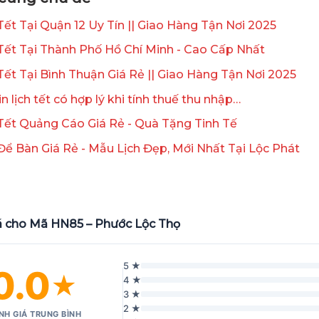
 Tết Tại Quận 12 Uy Tín || Giao Hàng Tận Nơi 2025
 Tết Tại Thành Phố Hồ Chí Minh - Cao Cấp Nhất
 Tết Tại Bình Thuận Giá Rẻ || Giao Hàng Tận Nơi 2025
in lịch tết có hợp lý khi tính thuế thu nhập…
 Tết Quảng Cáo Giá Rẻ - Quà Tặng Tinh Tế
 Để Bàn Giá Rẻ - Mẫu Lịch Đẹp, Mới Nhất Tại Lộc Phát
á cho Mã HN85 – Phước Lộc Thọ
5 ★
0.0
★
4 ★
3 ★
2 ★
NH GIÁ TRUNG BÌNH