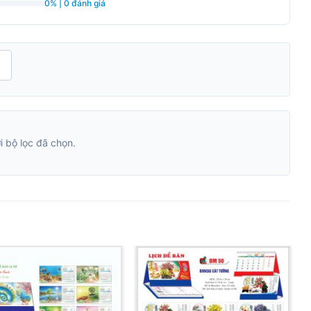
0% | 0 đánh giá
H
 bộ lọc đã chọn.