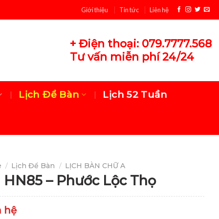
Giới thiệu
Tin tức
Liên hệ
+ Điện thoại: 079.7777.568
Tư vấn miễn phí 24/24
Lịch Để Bàn
Lịch 52 Tuần
e
/
Lịch Để Bàn
/
LỊCH BÀN CHỮ A
 HN85 – Phước Lộc Thọ
n hệ