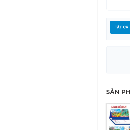
TẤT CẢ
SẢN P