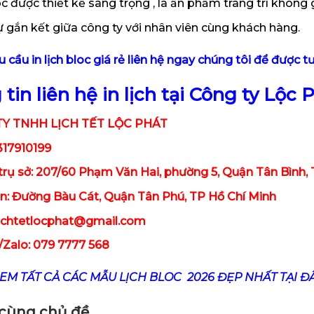
oc được thiết kế sang trọng , là ấn phẩm trang trí khôn
 gắn kết giữa công ty với nhân viên cùng khách hàng.
 cầu in lịch bloc giá rẻ liên hệ ngay chúng tôi để được t
tin liên hệ in lịch tại Công ty Lộc P
Y TNHH LỊCH TẾT LỘC PHÁT
317910199
 trụ sở: 207/60 Phạm Văn Hai, phường 5, Quận Tân Bình,
n: Đường Bàu Cát, Quận Tân Phú, TP Hồ Chí Minh
lichtetlocphat@gmail.com
/Zalo: 079 7777 568
XEM TẤT CẢ CÁC MẪU LỊCH BLOC 2026 ĐẸP NHẤT TẠI ĐÂ
t cùng chủ đề