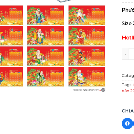
Phướ
Size
Hotl
Mã HN
Categ
Tags:
bàn 2
CHIA