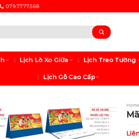
079.7777.568
ch
Lịch Lò Xo Giữa
Lịch Treo Tường
Lịch Gỗ Cao Cấp
Hom
Mã
Liê