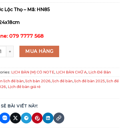
c Lộc Thọ – Mã:
HN85
24x18cm
ine: 079 7777 568
85 - Phước Lộc Thọ quantity
MUA HÀNG
ories:
LỊCH BÀN (M) CÓ NOTE
,
LỊCH BÀN CHỮ A
,
Lịch Để Bàn
in lịch để bàn
,
lịch bàn 2026
,
lịch để bàn
,
lịch để bàn 2025
,
lịch để
026
,
Lịch để bàn giá rẻ
 SẺ BÀI VIẾT NÀY: