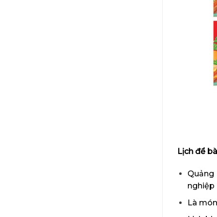
Lịch để b
Quảng c
nghiệp 
Là món 