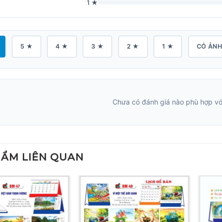
1 ★
5 ★
4 ★
3 ★
2 ★
1 ★
CÓ ẢN
Chưa có đánh giá nào phù hợp với
HẨM LIÊN QUAN