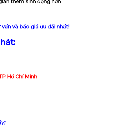
g gian thêm sinh động hơn
ư vấn và báo giá ưu đãi nhất!
hát:
 TP Hồ Chí Minh
Y!