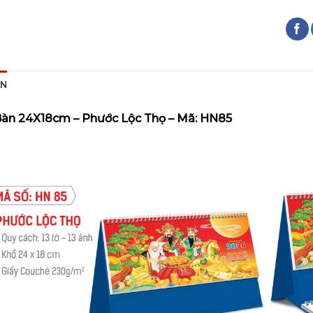
ON
àn 24X18cm – Phước Lộc Thọ – Mã:
HN85